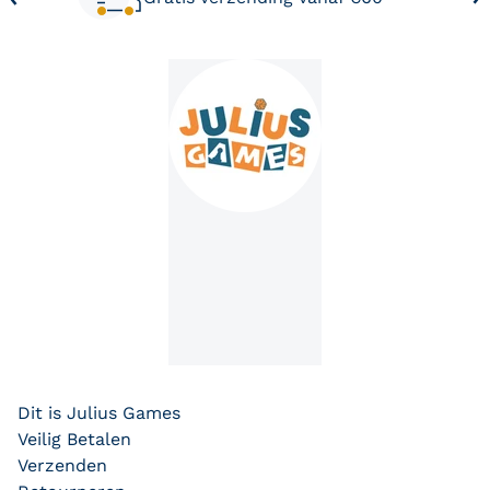
Deze zal je ook leuk vinden
Dit is Julius Games
Veilig Betalen
Verzenden