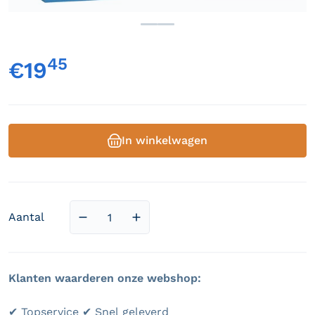
45
,
€19
Normale prijs
In winkelwagen
Aantal
Aantal verlagen voor Woodland Glade - Pu
Aantal verhogen voor Woodland 
Klanten waarderen onze webshop:
✔ Topservice ✔ Snel geleverd