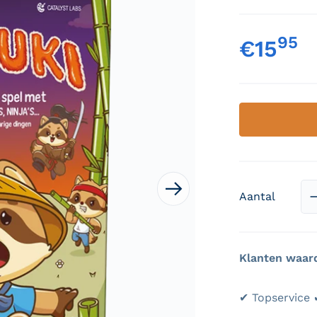
95
,
€15
Nor
 media openen in galerieweergave
Aantal
Klanten waar
✔