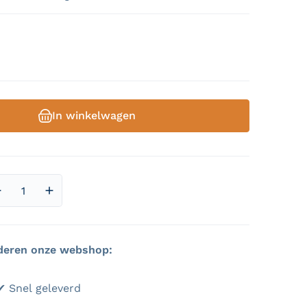
male prijs
In winkelwagen
2 van media openen in galerieweergav
Aantal verlagen voor Tanuki - kaartspel
Aantal verhogen voor Tanuki - kaartspel
deren onze webshop:
 Topservice ✔ Snel geleverd