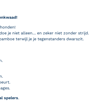
tenkwaad!
rhonden!
e je niet alleen… en zeker niet zonder strijd.
bamboe terwijl je je tegenstanders dwarszit.
n.
n.
beurt.
nages.
al spelers
.