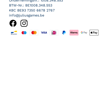
Ondernemingsnr.: 1008.348.553
BTW-Nr.: BE1008.348.553
KBC BE93 7350 6678 2767
info@juliusgames.be
Betaalmethoden