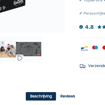
✔
✔ Persoonlijk
4.8
Payment icon
Verzend
Beschrijving
Reviews