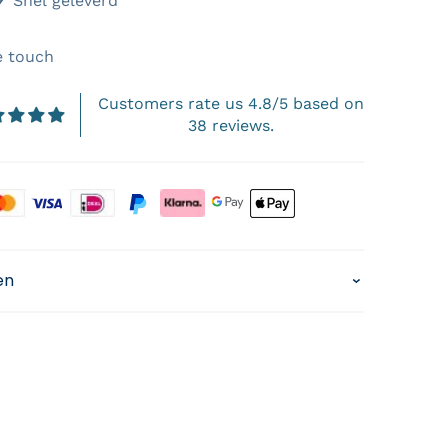
 Topservice ✔ Snel geleverd
e touch
Customers rate us 4.8/5 based on
38 reviews.
s
en