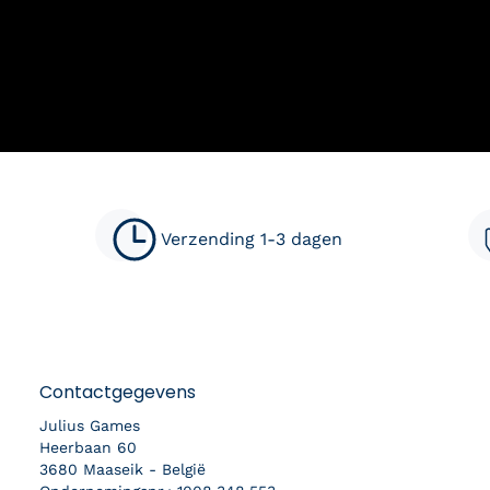
Verzending 1-3 dagen
Contactgegevens
Julius Games
Heerbaan 60
3680 Maaseik - België