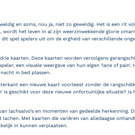
dig en soms, nou ja, niet zo geweldig. Het is een rit vo
 wordt het leven in al zijn weerzinwekkende glorie omarm
agt dit spel spelers uit om de ergheid van verschillende on
an drie kaarten. Deze kaarten worden vervolgens gerangsc
speler, een visuele weergave van hun eigen ‘lane of pain’. 
 nacht in bed plassen.
terkant een nieuwe kaart voorleest zonder de rangschikk
 is geschikt voor deze nieuwe onfortuinlijke situatie? Is h
?
n van lachsalvo’s en momenten van gedeelde herkenning. 
t lachen. Met kaarten die variëren van alledaagse onhand
elijk in kunnen verplaatsen.