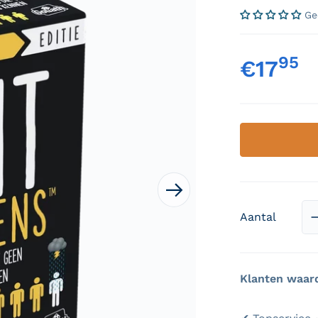
Ge
95
,
€17
Nor
 media openen in galerieweergave
Aantal
Klanten waar