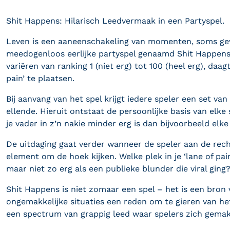
Shit Happens: Hilarisch Leedvermaak in een Partyspel.
Leven is een aaneenschakeling van momenten, soms gewel
meedogenloos eerlijke partyspel genaamd Shit Happens,
variëren van ranking 1 (niet erg) tot 100 (heel erg), da
pain’ te plaatsen.
Bij aanvang van het spel krijgt iedere speler een set v
ellende. Hieruit ontstaat de persoonlijke basis van elke 
je vader in z’n nakie minder erg is dan bijvoorbeeld elke
De uitdaging gaat verder wanneer de speler aan de rech
element om de hoek kijken. Welke plek in je ‘lane of pain’
maar niet zo erg als een publieke blunder die viral ging
Shit Happens is niet zomaar een spel – het is een bro
ongemakkelijke situaties een reden om te gieren van he
een spectrum van grappig leed waar spelers zich gemakk