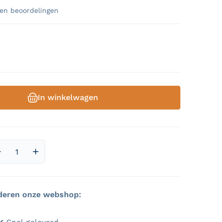
en beoordelingen
male prijs
In winkelwagen
2 van media openen in galerieweergav
Aantal verlagen voor Shit Happens - Nederlandse Editie
Aantal verhogen voor Shit Happens - Nederland
deren onze webshop: