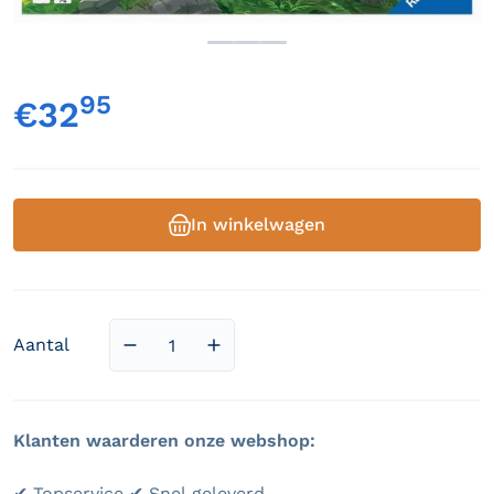
95
,
€32
Normale prijs
In winkelwagen
Aantal
Aantal verlagen voor Mycelia
Aantal verhogen voor Mycelia
Klanten waarderen onze webshop:
✔ Topservice ✔ Snel geleverd