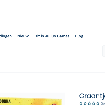
dingen
Nieuw
Dit is Julius Games
Blog
Graantj
Ge