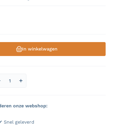
male prijs
In winkelwagen
2 van media openen in galerieweergav
Aantal verlagen voor Graantje de Voorste
Aantal verhogen voor Graantje de Voorste
deren onze webshop:
 Topservice ✔ Snel geleverd