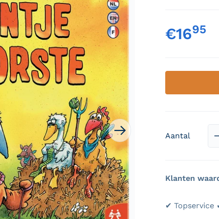
95
,
€16
Nor
 media openen in galerieweergave
Aantal
Klanten waar
✔