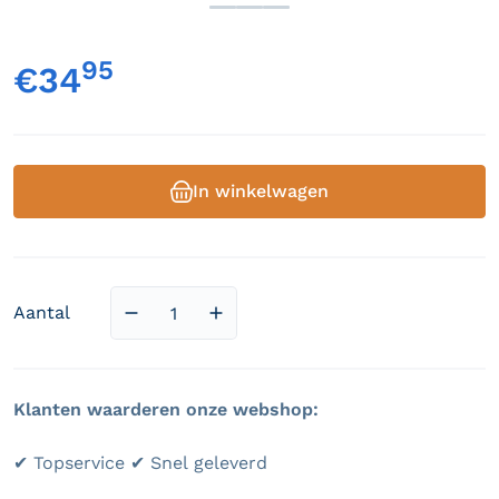
95
,
€34
Normale prijs
In winkelwagen
Aantal
Aantal verlagen voor Doolhof
Aantal verhogen voor Doolhof
Klanten waarderen onze webshop:
✔ Topservice ✔ Snel geleverd