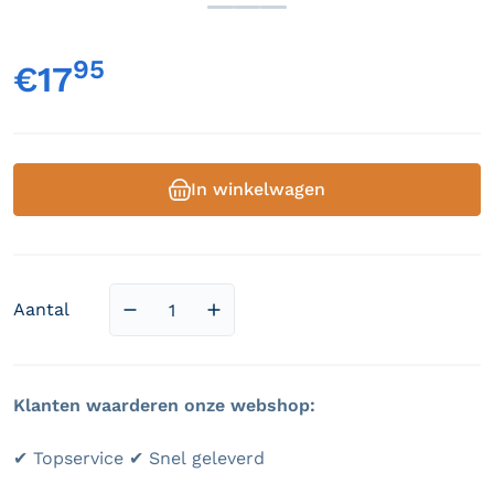
95
,
€17
Normale prijs
In winkelwagen
Aantal
Aantal verlagen voor Beach Soccer Ball 
Aantal verhogen voor Beach Soc
Klanten waarderen onze webshop:
✔ Topservice ✔ Snel geleverd