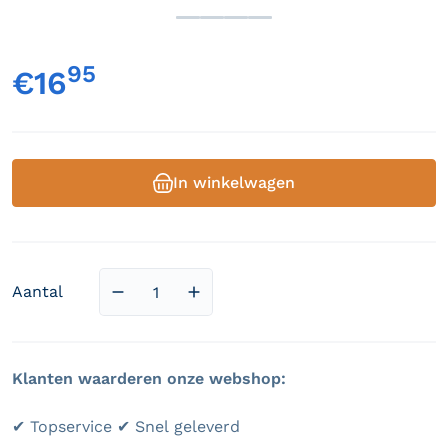
95
,
€16
Normale prijs
In winkelwagen
Aantal
Aantal verlagen voor Anarchy Pancakes
Aantal verhogen voor Anarchy 
Klanten waarderen onze webshop:
✔ Topservice ✔ Snel geleverd